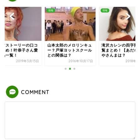
情報
情報
ィフストーリーの口コ
山本太郎のメロリンキュ
滝沢カレンの四字熟
まとめ！叶恭子さん愛
ー？戸塚ヨットスクール
覧まとめ！【あだ名
商品一覧！
との関係は？
やさんまは？
2019年3月15日
2016年10月17日
2018年2
COMMENT