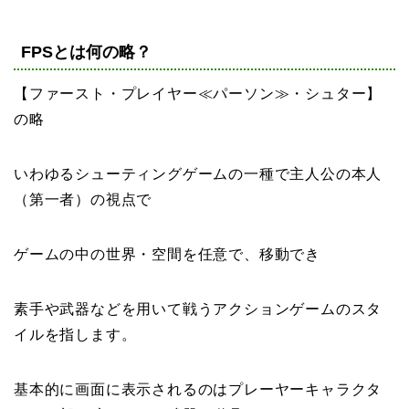
FPSとは何の略？
【
ファースト・プレイヤー≪パーソン≫・シュター
】
の略
いわゆるシューティングゲームの一種で主人公の本人
（第一者）の視点で
ゲームの中の世界・空間
を任意で、移動でき
素手や武器
などを用いて戦う
アクションゲームのスタ
イル
を指します。
基本的に画面に表示されるのは
プレーヤーキャラクタ