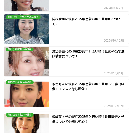
2023年10月27日
旦那（夫）が気になる芸能人
関根麻里の現在2025年と若い頃！旦那Kについ
て！
2023年10月23日
気になる有名人の現在
渡辺美奈代の現在2025年と若い頃！旦那や当て逃
げ被害について！
2023年10月18日
気になる有名人の現在
ざわちんの現在2025年と若い頃！旦那って誰（画
像）！マスクなし画像！
2023年10月12日
気になる有名人の現在
松嶋菜々子の現在2025年と若い時！反町隆史と子
供についてや馴れ初め！