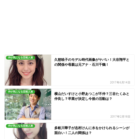
仲が気になる芸能人達
久慈暁子のモデル時代画像がヤバい！大谷翔平と
の関係や母親は元アナ・石川千鶴！
2017年6月14日
仲が気になる芸能人達
横山だいすけと小野あつこが不仲？三谷たくみと
仲良し？卒業が決定し今後の活動は？
2017年2月18日
仲が気になる芸能人達
多岐川華子が志村けんに水をかけられるシーンが
面白い！二人の関係は？