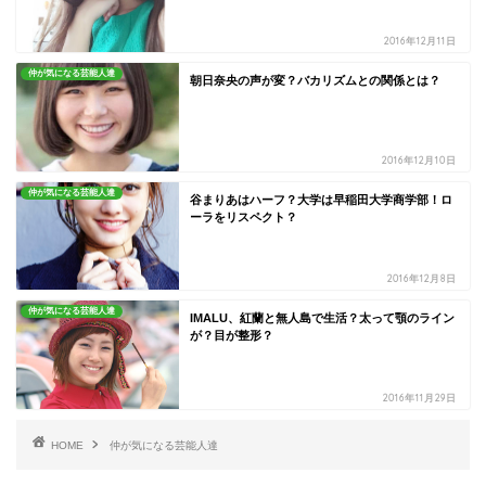
2016年12月11日
仲が気になる芸能人達
朝日奈央の声が変？バカリズムとの関係とは？
2016年12月10日
仲が気になる芸能人達
谷まりあはハーフ？大学は早稲田大学商学部！ロ
ーラをリスペクト？
2016年12月8日
仲が気になる芸能人達
IMALU、紅蘭と無人島で生活？太って顎のライン
が？目が整形？
2016年11月29日
HOME
仲が気になる芸能人達