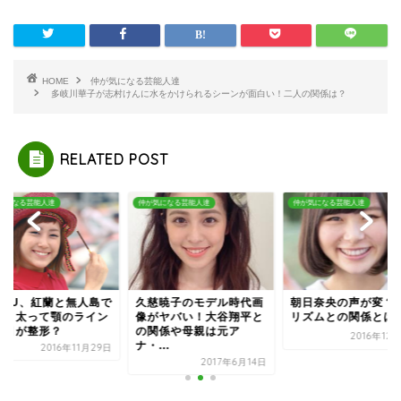
HOME
仲が気になる芸能人達
多岐川華子が志村けんに水をかけられるシーンが面白い！二人の関係は？
RELATED POST
気になる芸能人達
仲が気になる芸能人達
仲が気になる芸能人達
MALU、紅蘭と無人島で
久慈暁子のモデル時代画
朝日奈央の声が変？
活？太って顎のライン
像がヤバい！大谷翔平と
リズムとの関係とは
？目が整形？
の関係や母親は元ア
2016年12
ナ・...
2016年11月29日
2017年6月14日