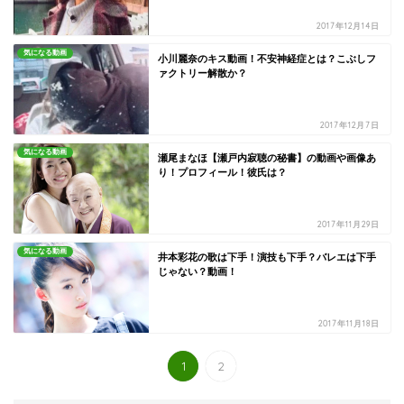
2017年12月14日
気になる動画
小川麗奈のキス動画！不安神経症とは？こぶしフ
ァクトリー解散か？
2017年12月7日
気になる動画
瀬尾まなほ【瀬戸内寂聴の秘書】の動画や画像あ
り！プロフィール！彼氏は？
2017年11月29日
気になる動画
井本彩花の歌は下手！演技も下手？バレエは下手
じゃない？動画！
2017年11月18日
1
2