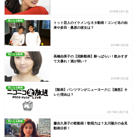
2018年2月11日
気になる動画
トット芸人のイケメンなネタ動画！コンビ名の由
来や多田・桑原の彼女は？
2018年1月9日
気になる動画
高橋由美子の【泥酔動画】酔っぱらい！飲みすぎ
て大暴れ！酒が弱い？
2018年1月2日
気になる動画
【動画】パンツマンがニューヨークに【激怒】キ
レた理由は？
2017年12月27日
気になる動画
藤吉久美子の歌動画！歌唱力は？太川陽介の会見
動画分析！