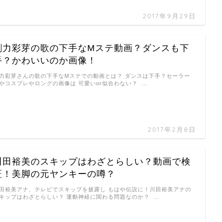
2017年9月29日
剛力彩芽の歌の下手なMステ動画？ダンスも下
手？かわいいのか画像！
力彩芽さんの歌の下手なMステでの動画とは？ ダンスは下手？セーラー
やコスプレやロングの画像は 可愛いor似合わない？ …
2017年2月8日
川田裕美のスキップはわざとらしい？動画で検
証！美脚の元ヤンキーの噂？
田裕美アナ、テレビでスキップを披露し もはや伝説に！川田裕美アナの
キップはわざとらしい？ 運動神経に関わる問題なのか？ …