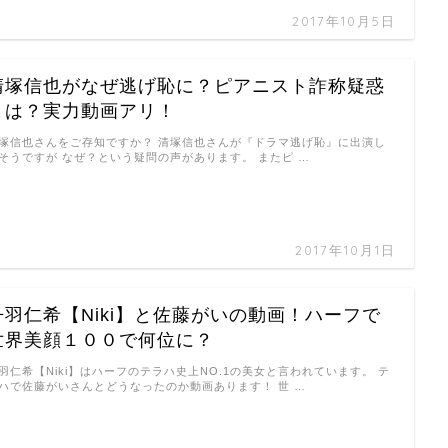
2017年10月5日
清塚信也がなぜ逃げ恥に？ピアニスト詐称疑惑
とは？実力動画アリ！
塚信也さんをご存知ですか？ 清塚信也さんが『ドラマ逃げ恥』に出演し
そうですが なぜ？という疑問の声があります。 またピ …
2017年10月1日
丹羽仁希【Niki】と佐藤がいの動画！ハーフで
世界美顔１００で何位に？
羽仁希【Niki】はハーフのテラハ史上NO.1の美女と言われています。 テ
ハで佐藤がいさんとどうなったのか動画あります！ 世 …