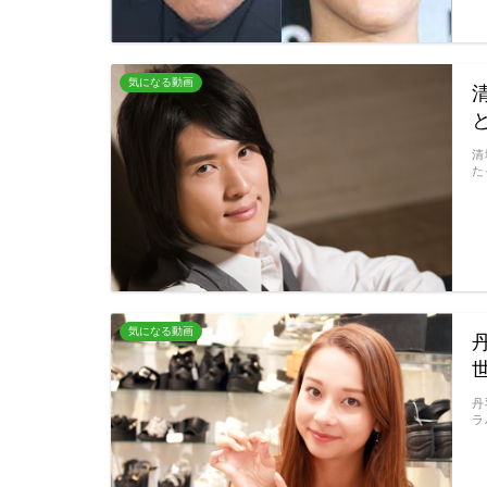
気になる動画
清
た
気になる動画
丹
ラ