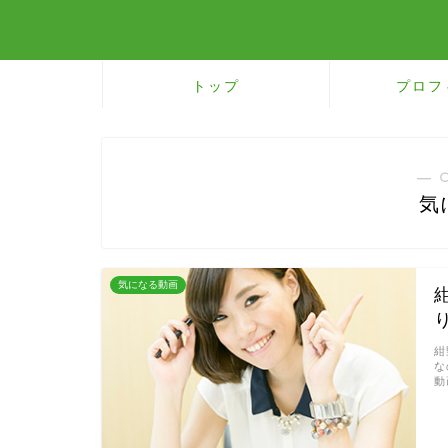
トップ
プロフ
― 
気
気になる動画
紺
な
動