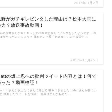
2017年11月2日
永野がガチギレビンタした理由は？松本大志に
暴力？放送事故動画！
人の永野さんがガチギレして松本大志さんにビンタをしたようです。 理
は何だったのでしょう？ 日本テレビ系「ＰＯＮ！」の生放送中 …
2017年10月25日
Mattの坂上忍への批判ツイート内容とは！何で
怒った？動画検証！
ａｔｔさんが坂上氏にさんに対して 噛みつきました！Mattさんが傷つい
と 批判したツイートを投稿！ 内容はどんなものだ …