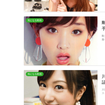
気になる動画
剛
服
気になる動画
川
ス