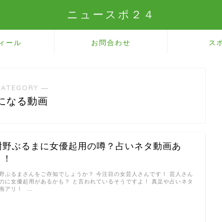
ニュースポ２４
ィール
お問合わせ
ス
CATEGORY ―
になる動画
紺野ぶるまに女優起用の噂？占いネタ動画あ
り！
野ぶるまさんをご存知でしょうか？ 今注目の女芸人さんです！ 芸人さん
のに女優起用があるかも？ と言われているそうですよ！ 真足や占いネタ
画アリ！ …