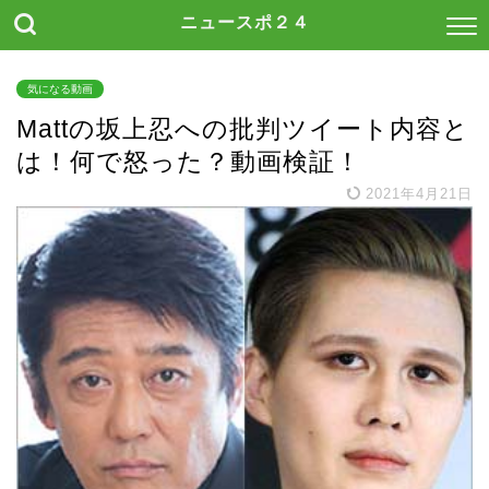
ニュースポ２４
気になる動画
Mattの坂上忍への批判ツイート内容と
は！何で怒った？動画検証！
2021年4月21日