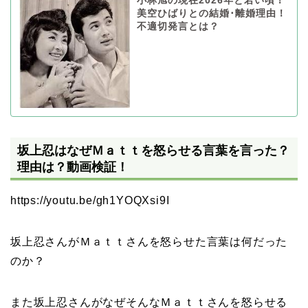
小林旭の現在2026年と若い頃！
美空ひばりとの結婚･離婚理由！
不適切発言とは？
坂上忍はなぜＭａｔｔを怒らせる言葉を言った？
理由は？動画検証！
https://youtu.be/gh1YOQXsi9I
坂上忍さんがＭａｔｔさんを怒らせた言葉は何だった
のか？
また坂上忍さんがなぜそんなＭａｔｔさんを怒らせる