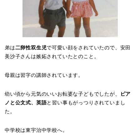
弟は
二卵性双生児
で可愛い顔をされていたので、安田
美沙子さんは嫉妬されていたとのこと。
母親は習字の講師されています。
幼い頃から元気のいいお転婆な子どもでしたが、
ピア
ノと公文式、英語
と習い事もがっつりされていまし
た。
中学校は東宇治中学校へ。