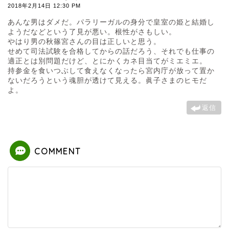
2018年2月14日 12:30 PM
あんな男はダメだ。パラリーガルの身分で皇室の姫と結婚し
ようだなどという了見が悪い。根性がさもしい。
やはり男の秋篠宮さんの目は正しいと思う。
せめて司法試験を合格してからの話だろう、それでも仕事の
適正とは別問題だけど、とにかくカネ目当てがミエミエ。
持参金を食いつぶして食えなくなったら宮内庁が放って置か
ないだろうという魂胆が透けて見える。眞子さまのヒモだ
よ。
返信
COMMENT