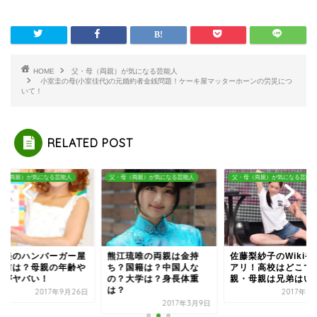
HOME
父・母（両親）が気になる芸能人
小室圭の母(小室佳代)の元婚約者金銭問題！ケーキ屋マッターホーンの労災につ
いて！
RELATED POST
母（両親）が気になる芸能人
父・母（両親）が気になる芸能人
父・母（両親）が気になる芸能人
希美のハンバーガー屋
熊江琉唯の両親は金持
佐藤梨紗子のWikiや
名前は？母親の年齢や
ち？国籍は？中国人な
アリ！高校はどこで
像がヤバい！
の？大学は？身長体重
親・母親は兄弟はいる.
は？
2017年9月26日
2017年9
2017年3月9日