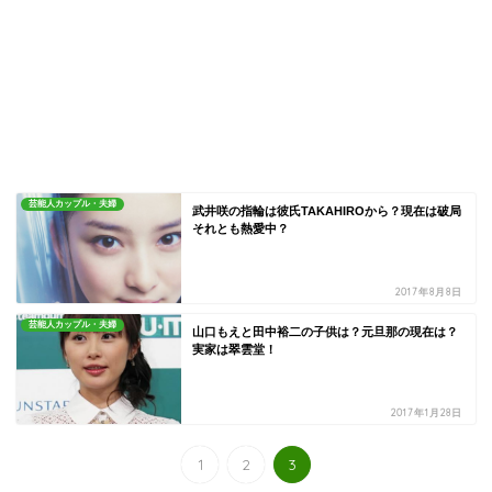
芸能人カップル・夫婦
武井咲の指輪は彼氏TAKAHIROから？現在は破局
それとも熱愛中？
2017年8月8日
芸能人カップル・夫婦
山口もえと田中裕二の子供は？元旦那の現在は？
実家は翠雲堂！
2017年1月28日
1
2
3