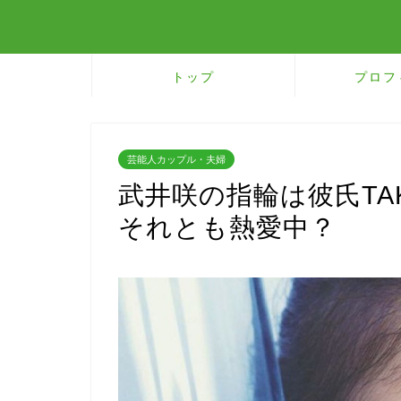
トップ
プロフ
芸能人カップル・夫婦
武井咲の指輪は彼氏TA
それとも熱愛中？