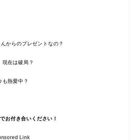
さんからの
プレゼント
なの？
、
現在は破局？
今も熱愛中？
までお付き合いください！
nsored Link