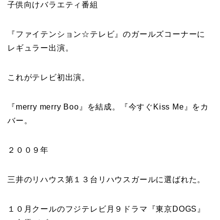
子供向けバラエティ番組
『
ファイテンション☆テレビ
』のガールズコーナーに
レギュラー出演。
これが
テレビ初出演
。
『
merry merry Boo
』を結成。『
今すぐKiss Me
』をカ
バー。
２００９年
三井のリハウス第１３台リハウスガール
に選ばれた。
１０月クールのフジテレビ月９ドラマ『
東京DOGS
』