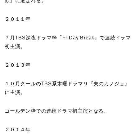
顔
』に選ばれる。
２０１１年
７月TBS深夜ドラマ枠「
FriDay Break
』で
連続ドラマ
初主演
。
２０１３年
１０月クールのTBS系木曜ドラマ９
『夫のカノジョ
』
に主演。
ゴールデン枠での連続ドラマ初主演
となる。
２０１４年