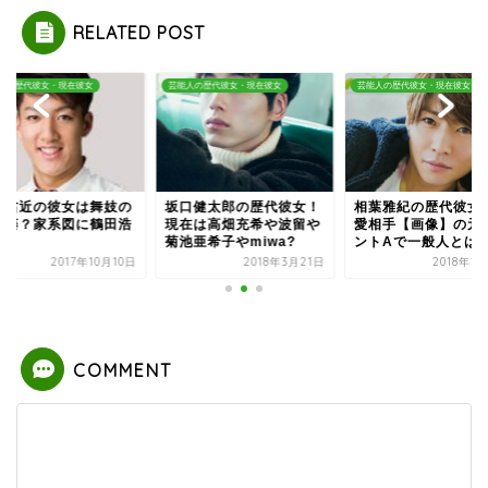
RELATED POST
人の歴代彼女・現在彼女
芸能人の歴代彼女・現在彼女
芸能人の歴代彼女・現在彼女
上右近の彼女は舞妓の
坂口健太郎の歴代彼女！
相葉雅紀の歴代彼女
め藤？家系図に鶴田浩
現在は高畑充希や波留や
愛相手【画像】の元
！
菊池亜希子やmiwa?
ントAで一般人とは
2017年10月10日
2018年3月21日
2018年1
COMMENT