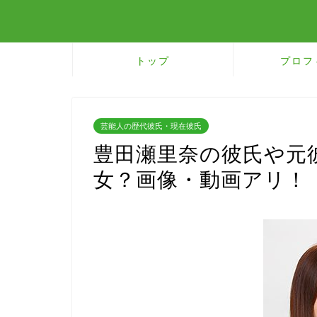
トップ
プロフ
芸能人の歴代彼氏・現在彼氏
豊田瀬里奈の彼氏や元
女？画像・動画アリ！