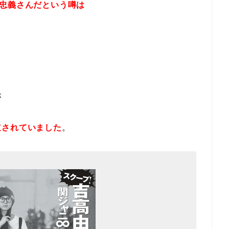
忠義さんだという噂は
が
道されていました
。