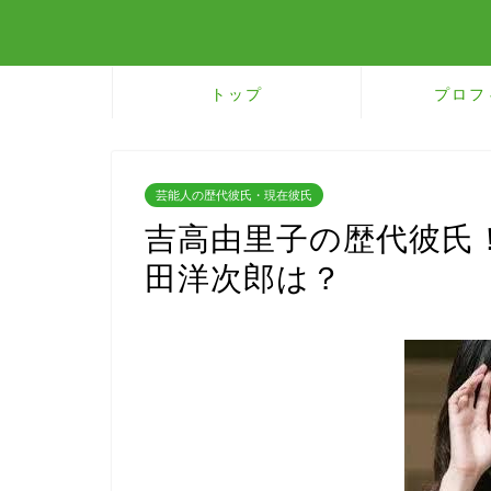
トップ
プロフ
芸能人の歴代彼氏・現在彼氏
吉高由里子の歴代彼氏
田洋次郎は？