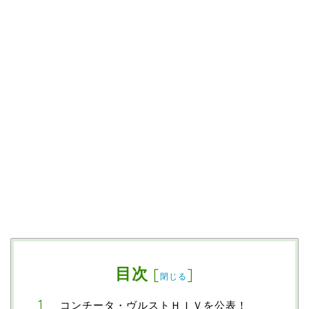
目次
[
]
閉じる
コンチータ・ヴルストＨＩＶを公表！