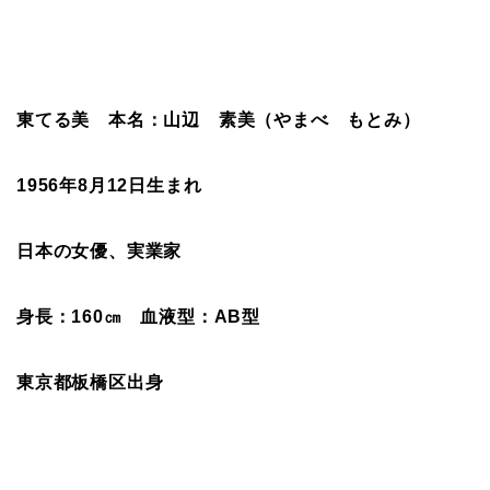
東てる美 本名：山辺 素美（やまべ もとみ）
1956
年8
月12
日生まれ
日本の女優、実業家
身長：160
㎝ 血液型：AB
型
東京都板橋区出身