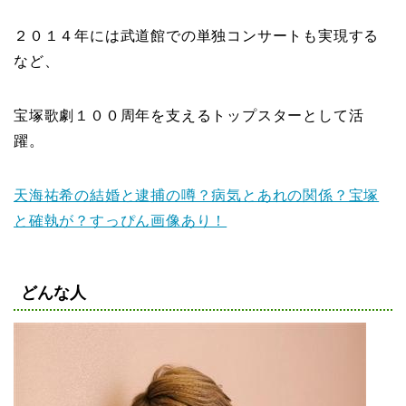
２０１４年には武道館での単独コンサートも実現する
など、
宝塚歌劇１００周年を支えるトップスターとして活
躍。
天海祐希の結婚と逮捕の噂？病気とあれの関係？宝塚
と確執が？すっぴん画像あり！
どんな人