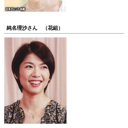
純名理沙さん （花組）