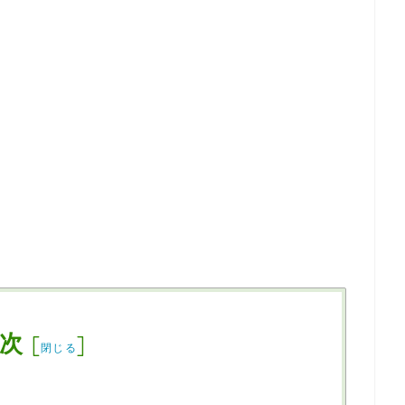
次
[
]
閉じる