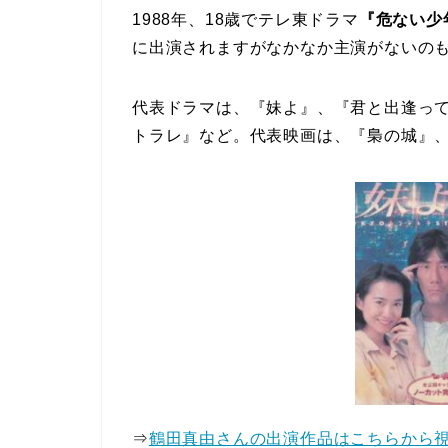
1988年、18歳でテレ東ドラマ
『危ない少
に出演されますがなかなか主演がないの
代表ドラマは、『妹よ』、『君と出逢っ
トラレ』など。代表映画は、『梟の城』
⇒
鶴田真由さんの出演作品はこちらから