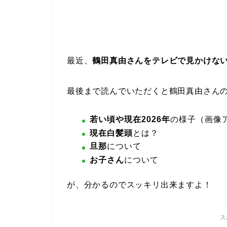
最近、
鶴田真由さんをテレビで見かけな
最後まで読んでいただくと鶴田真由さん
若い頃や現在2026年
の様子（画像
現在白髪頭
とは？
旦那
について
お子さん
について
が、分かるのでスッキリ出来ますよ！
ス