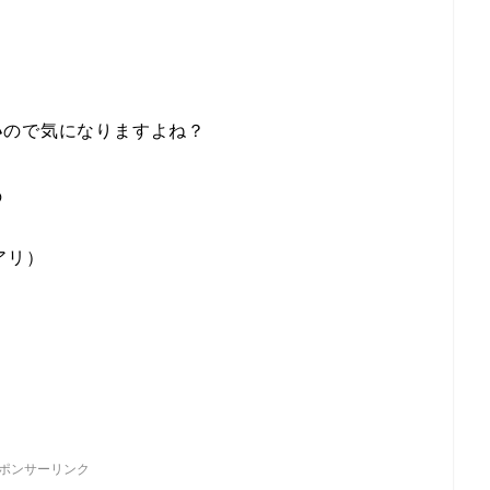
い
ので気になりますよね？
の
アリ）
ポンサーリンク