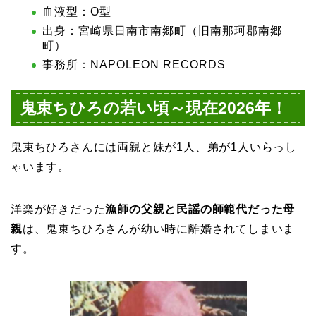
血液型：O型
出身：宮崎県日南市南郷町（旧南那珂郡南郷
町）
事務所：NAPOLEON RECORDS
鬼束ちひろの若い頃～現在2026年！
鬼束ちひろさんには両親と妹が1人、弟が1人いらっし
ゃいます。
洋楽が好きだった
漁師の父親と民謡の師範代だった母
親
は、鬼束ちひろさんが幼い時に離婚されてしまいま
す。