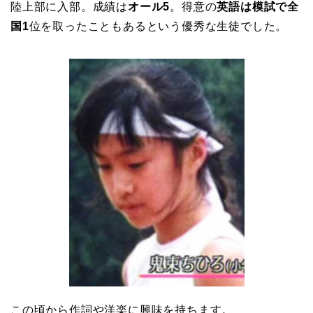
陸上部に入部。成績は
オール5
。得意の
英語は模試で全
国1
位を取ったこともあるという優秀な生徒でした。
この頃から作詞や洋楽に興味を持ちます。