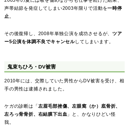
2003年の夏には喉を傷めながらも仕事を続けた結果、
声帯結節を発症してしまい2003年限りで活動を
一時停
止
。
その後復帰し、2008年単独公演を成功させるが、
ツア
ー5公演を体調不良でキャンセル
してしまいます。
鬼束ちひろ・DV被害
2010年には、交際していた男性からDV被害を受け、相
手の男性は逮捕されました。
ケガの診断は「
左眉毛部挫傷、左眼窩（か）底骨折、
左ろっ骨骨折、右結膜下出血
」と、かなりひどい怪
我。