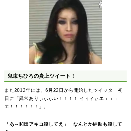
鬼束ちひろの炎上ツイート！
また2012年には、6月22日から開始したツイッター初
日に「異常ありぃぃぃい！！！！ イィィぃエェェェェ
エ！！！！！！」。
「あ～和田アキコ殺してえ」「なんとか紳助も殺して