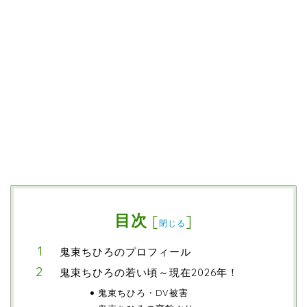
目次
[
]
閉じる
鬼束ちひろのプロフィール
鬼束ちひろの若い頃～現在2026年！
鬼束ちひろ・DV被害