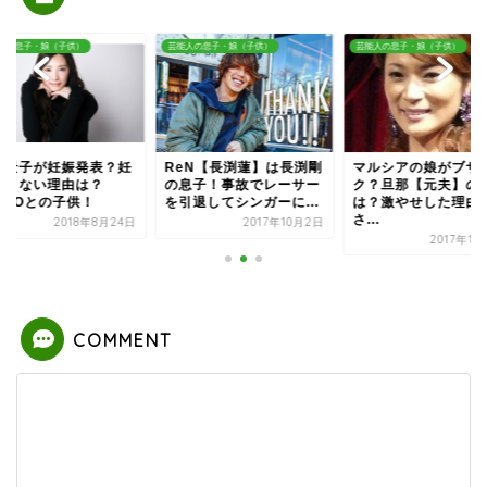
人の息子・娘（子供）
芸能人の息子・娘（子供）
芸能人の息子・娘（子供）
川景子が妊娠発表？妊
ReN【長渕蓮】は長渕剛
マルシアの娘がブサ
できない理由は？
の息子！事故でレーサー
ク？旦那【元夫】の
AIGOとの子供！
を引退してシンガーに...
は？激やせした理由
さ...
2018年8月24日
2017年10月2日
2017年1
COMMENT