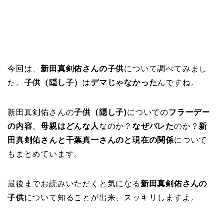
今回は、
新田真剣佑さんの子供
について調べてみまし
た。
子供（隠し子）
は
デマじゃなかった
んですね。
新田真剣佑さんの
子供（隠し子)
についての
フラーデー
の内容
、
母親はどんな人
なのか？
なぜバレた
のか？
新
田真剣佑さんと千葉真一さんのと現在の関係
について
もまとめています。
最後までお読みいただくと気になる
新田真剣佑さんの
子供
について知ることが出来、スッキリしますよ。