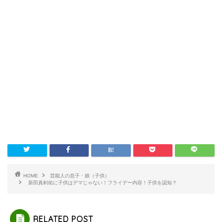
HOME
芸能人の息子・娘（子供）
新田真剣佑に子供はデマじゃない！フライデー内容！子供を認知？
RELATED POST