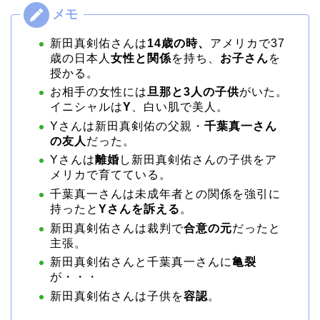
新田真剣佑さんは
14歳の時、
アメリカで37
歳の日本人
女性と関係
を持ち、
お子さん
を
授かる。
お相手の女性には
旦那と3人の子供
がいた。
イニシャルは
Y
、白い肌で美人。
Yさんは新田真剣佑の父親・
千葉真一さん
の友人
だった。
Yさんは
離婚
し新田真剣佑さんの子供をア
メリカで育てている。
千葉真一さんは未成年者との関係を強引に
持ったと
Yさんを訴える
。
新田真剣佑さんは裁判で
合意の元
だったと
主張。
新田真剣佑さんと千葉真一さんに
亀裂
が・・・
新田真剣佑さんは子供を
容認
。