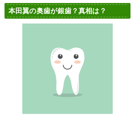
本田翼の奥歯が銀歯？真相は？