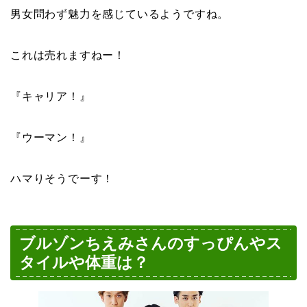
男女問わず魅力を感じているようですね。
これは売れますねー！
『
キャリア！
』
『
ウーマン！
』
ハマりそうでーす！
ブルゾンちえみさんのすっぴんやス
タイルや体重は？