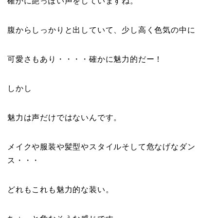
確かに
艶っぽい声
をしていますね。
腹からしっかりと出していて、少し高く色気の中に
可愛さもあり・・・・確かに魅力的だー！
しかし
魅力は声だけではないんです。
メイクや服装や髪型やスタイルそして危なげなダン
ス・
・・
どれもこれも魅力的な装い。