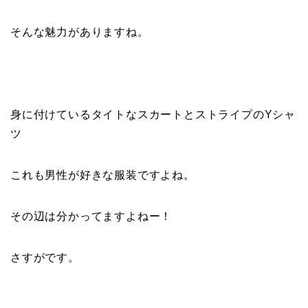
そんな魅力がありますね。
身に付けている
タイトなスカートとストライプのYシャ
ツ
これも男性が好きな服装ですよね。
その辺は分かってますよねー！
さすがです。