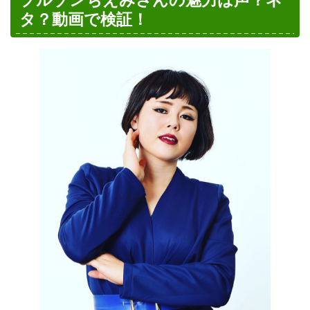
ブルゾンちえみさんの魅力は声？ネ
タ？動画で検証！