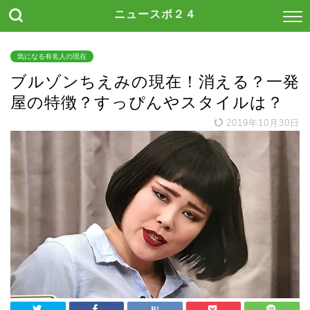
ニュースポ２４
気になる有名人の現在
ブルゾンちえみの現在！消える？一発
屋の特徴？すっぴんやスタイルは？
2019年10月30日