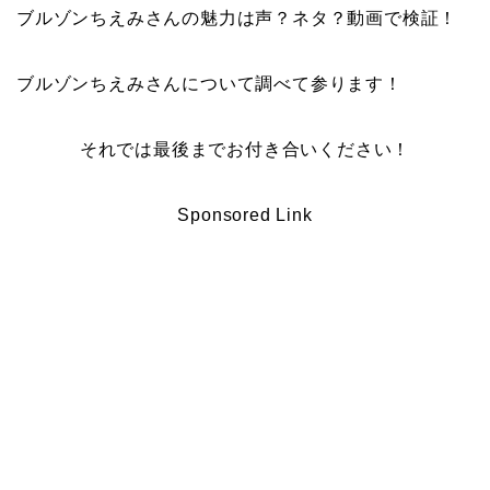
ブルゾンちえみさんの
魅力は声？ネタ？動画
で検証！
ブルゾンちえみさんについて調べて参ります！
それでは最後までお付き合いください！
Sponsored Link