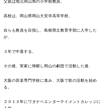
父親は地元岡山県の小学校教員。
高校は、岡山県岡山大安寺高等学校。
自らも教員を目指し、島根県立教育学部に入学した
が、
３年で中退する。
その後、実家に帰郷し岡山の劇団で活動した後、
大阪の音楽専門学校に進み、大阪で歌の活動を始め
る。
２０１３年に
ワタナベエンターテイメントカレッジに