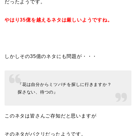
だったようです。
やはり35億を越えるネタは厳しいようですね。
しかしその35億のネタにも問題が・・・
『花は自分からミツバチを探しに行きますか？
探さない、待つの』
このネタは皆さんご存知だと思いますが
そのネタがパクリだったようです。