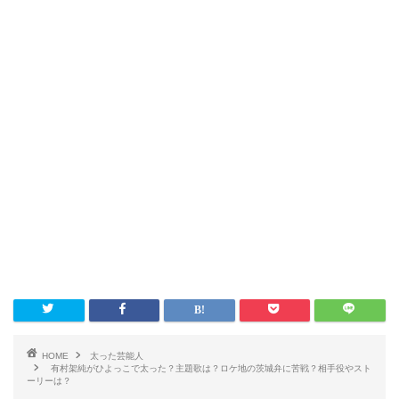
HOME
太った芸能人
有村架純がひよっこで太った？主題歌は？ロケ地の茨城弁に苦戦？相手役やスト
ーリーは？