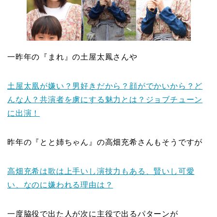
一昨年の『
まれ
』の
土屋太鳳
さんや
土屋太凰が嫌い？男好きだから？顔がでかいから？ど
んな人？共演者を虜にする魅力とは？ジョブチューン
に出演！
昨年の『
とと姉ちゃん
』の
高畑充希
さんもそうですが
高畑充希は歌は上手いし演技力もある、賢いし可愛
い、なのに嫌われる理由は？
一度脇役で出た人が次に主役で出るパターンが