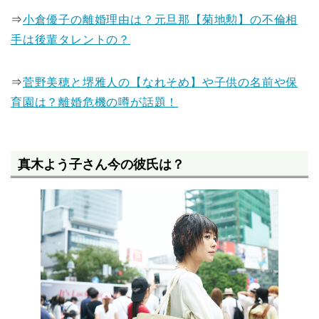
⇒
小倉優子の離婚理由は？元旦那【菊地勲】の不倫相
手は後輩タレントの？
⇒
菅野美穂と堺雅人の【なれそめ】や子供の名前や保
育園は？離婚危機の噂が話題！
真木よう子さん今の彼氏は？