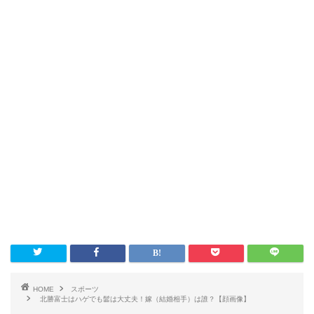
HOME
スポーツ
北勝富士はハゲでも髷は大丈夫！嫁（結婚相手）は誰？【顔画像】