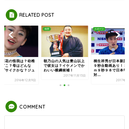
RELATED POST
相撲
スポーツ
スポー
は？幼稚
朝乃山の人気は豊山以上
桐生祥秀が日本新記録の
紀平
どんな
で彼女は？イケメンでか
９秒台動画あり！１００
園は
な？ジュ
わいい横綱候補！
ｍ９秒９８で日本学生
人？
対...
ニ...
2017年11月13日
年12月9日
2017年9月9日
COMMENT