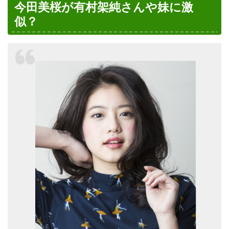
今田美桜が有村架純さんや妹に激
似？