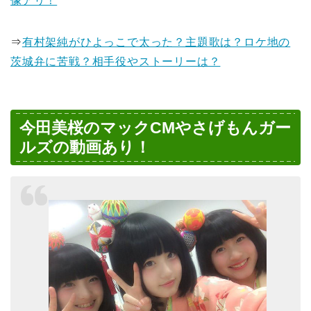
像アリ！
⇒
有村架純がひよっこで太った？主題歌は？ロケ地の
茨城弁に苦戦？相手役やストーリーは？
今田美桜のマックCMやさげもんガー
ルズの動画あり！