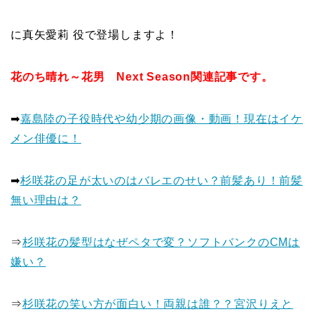
に真矢愛莉 役で登場しますよ！
花のち晴れ～花男 Next Season関連記事です。
➡
嘉島陸の子役時代や幼少期の画像・動画！現在はイケ
メン俳優に！
➡
杉咲花の足が太いのはバレエのせい？前髪あり！前髪
無い理由は？
⇒
杉咲花の髪型はなぜペタで変？ソフトバンクのCMは
嫌い？
⇒
杉咲花の笑い方が面白い！両親は誰？？宮沢りえと