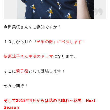
今田美桜さんをご存知ですか？
１０月から月９『
民衆の敵』に出演します！
篠原涼子さん主演のドラマ
になります。
そこに
莉子役
として登場します！
乞うご期待！
そして2018年4月からは花のち晴れ～花男 Next
Season