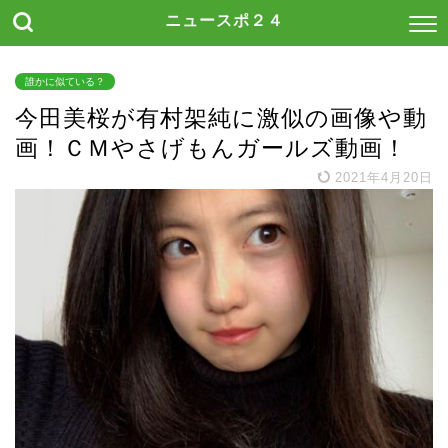
ニュースポ２４
誰かに似ている？
今田美桜が有村架純に激似の画像や動
画！ＣＭやさげもんガールズ動画！
2021年4月20日