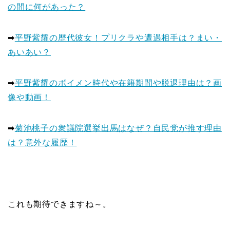
の間に何があった？
➡
平野紫耀の歴代彼女！プリクラや遭遇相手は？まい・
あいあい？
➡
平野紫耀のボイメン時代や在籍期間や脱退理由は？画
像や動画！
➡
菊池桃子の衆議院選挙出馬はなぜ？自民党が推す理由
は？意外な履歴！
これも期待できますね～。