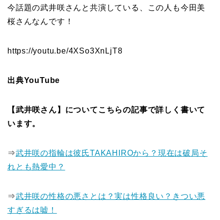
今話題の武井咲さんと共演している、この人も今田美
桜さんなんです！
https://youtu.be/4XSo3XnLjT8
出典YouTube
【武井咲さん】についてこちらの記事で詳しく書いて
います。
⇒
武井咲の指輪は彼氏TAKAHIROから？現在は破局そ
れとも熱愛中？
⇒
武井咲の性格の悪さとは？実は性格良い？きつい悪
すぎるは嘘！