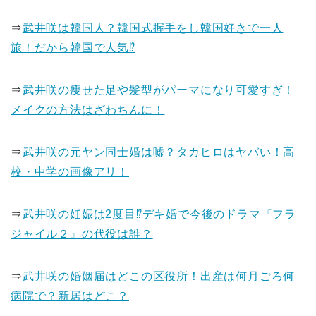
⇒
武井咲は韓国人？韓国式握手をし韓国好きで一人
旅！だから韓国で人気⁉
⇒
武井咲の痩せた足や髪型がパーマになり可愛すぎ！
メイクの方法はざわちんに！
⇒
武井咲の元ヤン同士婚は嘘？タカヒロはヤバい！高
校・中学の画像アリ！
⇒
武井咲の妊娠は2度目⁉デキ婚で今後のドラマ『フラ
ジャイル２』の代役は誰？
⇒
武井咲の婚姻届はどこの区役所！出産は何月ごろ何
病院で？新居はどこ？