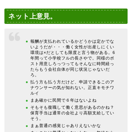
ネット上意見。
報酬が支払われているかどうかは定かでな
いようだが・・・働く女性が出産しにくい
環境は×だとしても限度と言う物がある。6
年間って小学校フルの長さやで。同様のポ
スト用意しろっつってもそんなに時間経っ
たらもう会社自体が同じ状況じゃないだ
ろ。
払う方も払う方だけど、申請できるこのア
ナウンサーの気が知れない。正直キモチワ
ルイ
まあ確かに民間で６年はないよね
そもそも復職して働く意思があるのかね？
保育手当は通常の会社より高額支給してい
そう。
まぁ普通の感覚じゃありえないかな