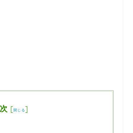
次
[
]
閉じる