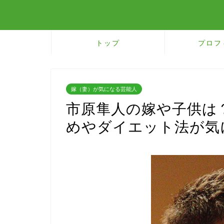
トップ
プロフ
嫁（妻）が気になる芸能人
市原隼人の嫁や子供は
めやダイエット法が気