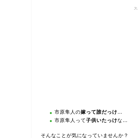
ス
市原隼人の
嫁って誰だっけ
…
市原隼人って
子供いたっけ
な…
そんなことが気になっていませんか？