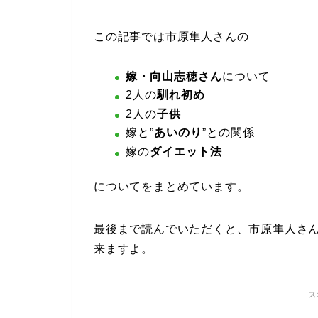
この記事では市原隼人さんの
嫁・向山志穂さん
について
2人の
馴れ初め
2人の
子供
嫁と”
あいのり
”との関係
嫁の
ダイエット法
についてをまとめています。
最後まで読んでいただくと、市原隼人さ
来ますよ。
ス