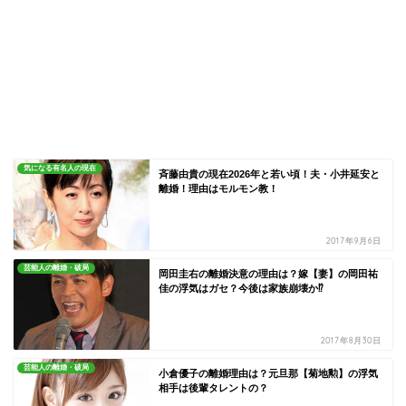
気になる有名人の現在
斉藤由貴の現在2026年と若い頃！夫・小井延安と
離婚！理由はモルモン教！
2017年9月6日
芸能人の離婚・破局
岡田圭右の離婚決意の理由は？嫁【妻】の岡田祐
佳の浮気はガセ？今後は家族崩壊か⁉
2017年8月30日
芸能人の離婚・破局
小倉優子の離婚理由は？元旦那【菊地勲】の浮気
相手は後輩タレントの？