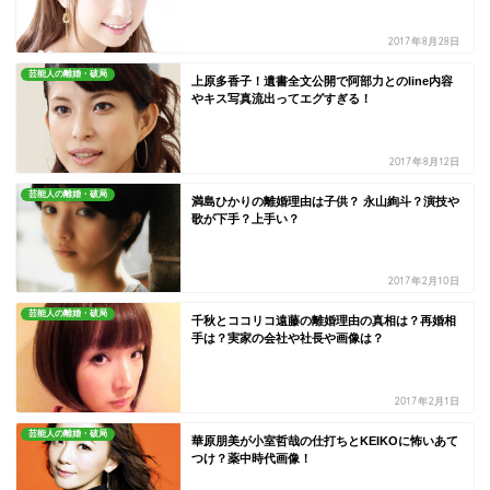
2017年8月28日
芸能人の離婚・破局
上原多香子！遺書全文公開で阿部力とのline内容
やキス写真流出ってエグすぎる！
2017年8月12日
芸能人の離婚・破局
満島ひかりの離婚理由は子供？ 永山絢斗？演技や
歌が下手？上手い？
2017年2月10日
芸能人の離婚・破局
千秋とココリコ遠藤の離婚理由の真相は？再婚相
手は？実家の会社や社長や画像は？
2017年2月1日
芸能人の離婚・破局
華原朋美が小室哲哉の仕打ちとKEIKOに怖いあて
つけ？薬中時代画像！