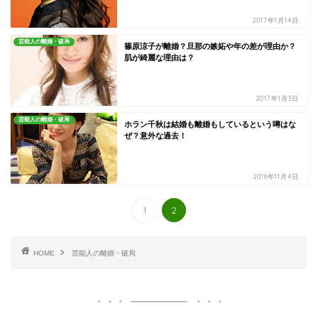
2017年1月14日
芸能人の離婚・破局
篠原涼子が離婚？旦那の嫉妬や年の差が理由か？
肌が綺麗な理由は？
2017年1月3日
芸能人の離婚・破局
ホラン千秋は結婚も離婚もしているという噂はな
ぜ？意外な過去！
2016年11月4日
1
2
HOME
芸能人の離婚・破局