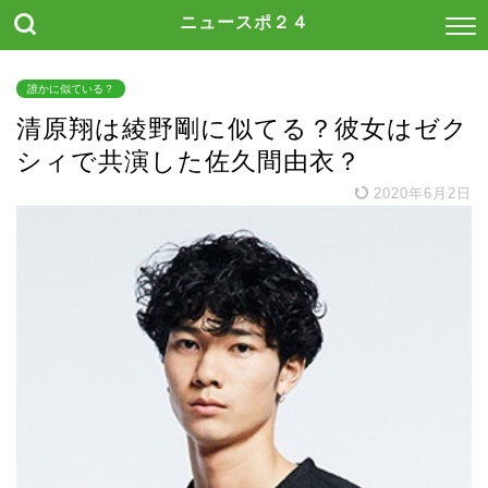
ニュースポ２４
誰かに似ている？
清原翔は綾野剛に似てる？彼女はゼク
シィで共演した佐久間由衣？
2020年6月2日