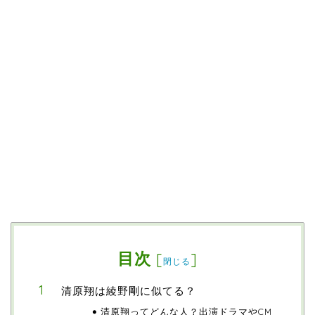
目次
[
]
閉じる
清原翔は綾野剛に似てる？
清原翔ってどんな人？出演ドラマやCM