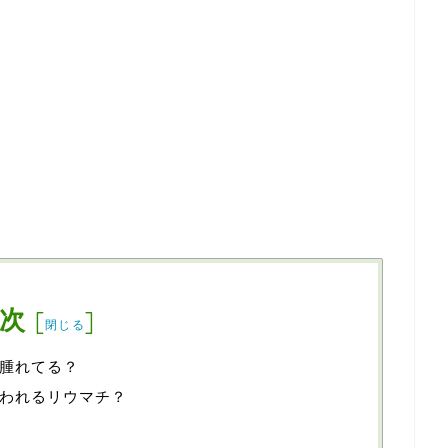
次
[
]
閉じる
腫れてる？
われるリウマチ？