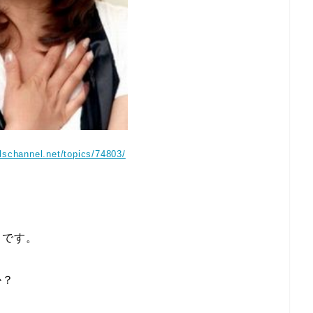
irlschannel.net/topics/74803/
うです。
か？