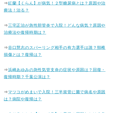
⇒
紅蘭【くらん】が病気！２型糖尿病とは？原因や治
療法！治る？
⇒
三宅正治が急性胆管炎で入院！どんな病気？原因や
治療法や復帰時期は？
⇒
谷口慧志のスパーリング相手の有力選手は誰？頸椎
損傷とは？復帰は？
⇒
浜崎あゆみの急性気管支炎の症状や原因は？回復・
復帰時期？千葉公演は？
⇒
マツコがめまいで入院！三半規管に菌で病名や原因
は？病院や復帰は？