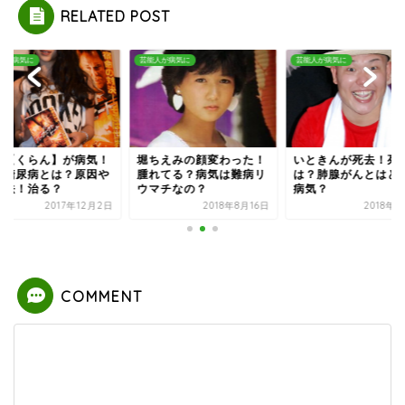
RELATED POST
人が病気に
芸能人が病気に
芸能人が病気に
ちえみの顔変わった！
いときんが死去！死因
紅蘭【くらん】が病
れてる？病気は難病リ
は？肺腺がんとはどんな
２型糖尿病とは？原
マチなの？
病気？
治療法！治る？
2018年8月16日
2018年2月1日
2017年1
COMMENT