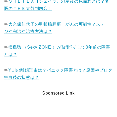
⇒
ＳＨＥＩＬＡ【シェイラ】の産後の尿漏れとは？名
医のＴＨＥ太鼓判内容！
⇒
大久保佳代子の甲状腺腫瘍・がんの可能性？ステー
ジや完治や治療方法は？
⇒
松島聡 （Sexy ZONE ）が熱愛?そして3年前の障害
とは？
⇒
YUIの離婚理由は？パニック障害とは？原因やブログ
告白後の状態は？
Sponsored Link