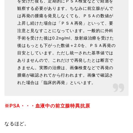
を受けた後も、定期的に
ＰＳＡ検査
などで経過を
観察する必要があります。ちなみに前立腺がんで
は再発の腫瘍を発見しなくても、ＰＳＡの数値が
上昇し続けた場合は「
ＰＳＡ再発
」といって、要
注意と見なすことになっています。一般的に外科
手術を受けた後は0.2ng/ml、放射線治療を受けた
後はもっとも下がった数値＋2.0を、ＰＳＡ再発の
目安としています。ただし統一された基準値では
ありませんので、これだけで再発したとは断言で
きません。実際の治療は、画像検査などで再発の
腫瘍が確認されてから行われます。画像で確認さ
れた場合は「臨床的再発」といいます。
※PSA・・・血液中の前立腺特異抗原
なるほど。