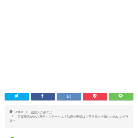
HOME
芸能人が病気に
西郷輝彦ががん再発！ステージは？治療や復帰は？前立腺を全摘したのになぜ再
発？