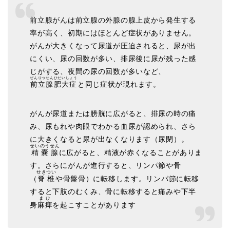
前立腺がんは前立腺の外腺の腺上皮から発生する
率が高く、初期にはほとんど症状がありません。
がんが大きくなって尿道が圧迫されると、尿が出
にくい、尿の回数が多い、排尿後に尿が残った感
じがする、夜間の尿の回数が多いなど、
ぜんりつせんひだいしょう
前立腺肥大症
と同じ症状が現れます。
がんが尿道または膀胱に広がると、排尿の時の痛
み、尿もれや肉眼でわかる血尿が認められ、さら
に大きくなると尿が出なくなります（尿閉）。
せいのうせん
精嚢腺
に広がると、精液が赤くなることがありま
す。さらにがんが進行すると、リンパ節や骨
せきつい
（
脊椎
や骨盤骨）に転移します。リンパ節に転移
すると下肢のむくみ、骨に転移すると痛みや下半
まひ
身
麻痺
を起こすことがあります