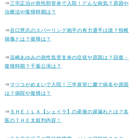
⇒
三宅正治が急性胆管炎で入院！どんな病気？原因や
治療法や復帰時期は？
⇒
谷口慧志のスパーリング相手の有力選手は誰？頸椎
損傷とは？復帰は？
⇒
浜崎あゆみの急性気管支炎の症状や原因は？回復・
復帰時期？千葉公演は？
⇒
マツコがめまいで入院！三半規管に菌で病名や原因
は？病院や復帰は？
⇒
ＳＨＥＩＬＡ【シェイラ】の産後の尿漏れとは？名
医のＴＨＥ太鼓判内容！