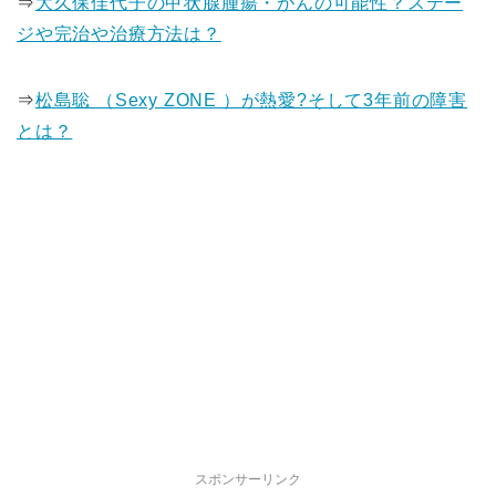
⇒
大久保佳代子の甲状腺腫瘍・がんの可能性？ステー
ジや完治や治療方法は？
⇒
松島聡 （Sexy ZONE ）が熱愛?そして3年前の障害
とは？
スポンサーリンク