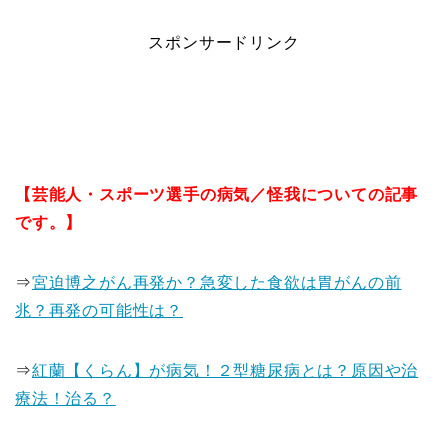
スポンサードリンク
【芸能人・スポーツ選手の病気／怪我についての記事
です。】
⇒
宮迫博之がん再発か？急変した食欲は胃がんの前
兆？再発の可能性は？
⇒
紅蘭【くらん】が病気！２型糖尿病とは？原因や治
療法！治る？