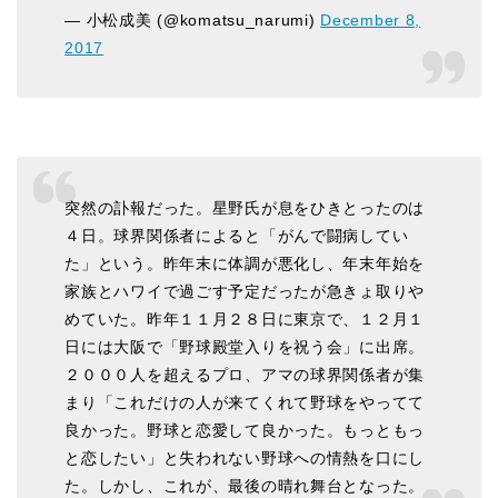
— 小松成美 (@komatsu_narumi)
December 8,
2017
突然の訃報だった。星野氏が息をひきとったのは
４日。球界関係者によると「がんで闘病してい
た」という。昨年末に体調が悪化し、年末年始を
家族とハワイで過ごす予定だったが急きょ取りや
めていた。昨年１１月２８日に東京で、１２月１
日には大阪で「野球殿堂入りを祝う会」に出席。
２０００人を超えるプロ、アマの球界関係者が集
まり「これだけの人が来てくれて野球をやってて
良かった。野球と恋愛して良かった。もっともっ
と恋したい」と失われない野球への情熱を口にし
た。しかし、これが、最後の晴れ舞台となった。