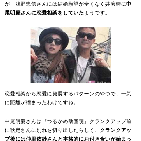
が、浅野忠信さんには結婚願望が全くなく共演時に
中
尾明慶さんに恋愛相談を
していた
ようです。
恋愛相談から恋愛に発展するパターンのやつで、一気
に距離が縮まったわけですね。
中尾明慶さんは『つるかめ助産院』クランクアップ前
に秋定さんに別れを切り出したらしく、
クランクアッ
プ後には仲里依紗さんと本格的にお付き合いが始まっ