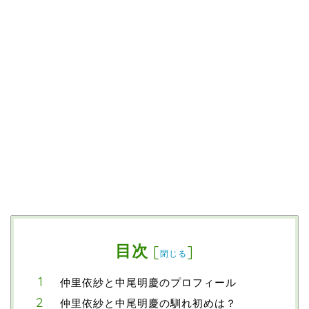
目次
[
]
閉じる
仲里依紗と中尾明慶のプロフィール
仲里依紗と中尾明慶の馴れ初めは？