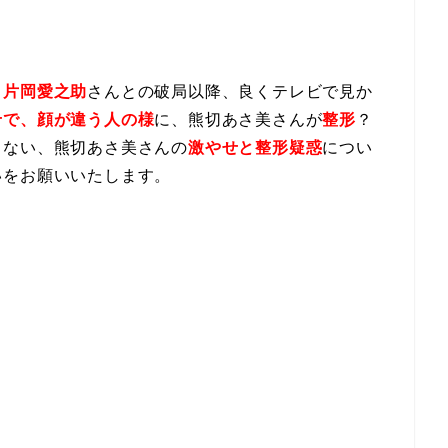
！
片岡愛之助
さんとの破局以降、良くテレビで見か
せで、顔が違う人の様
に、熊切あさ美さんが
整形
？
らない、熊切あさ美さんの
激やせと整形疑惑
につい
いをお願いいたします。