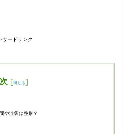
ンサードリンク
次
[
]
閉じる
間や涙袋は整形？