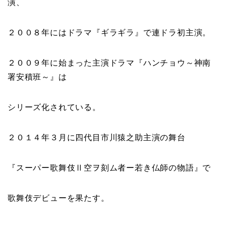
演、
２００８年にはドラマ『
ギラギラ
』で連ドラ初主演。
２００９年に始まった主演ドラマ『
ハンチョウ～神南
署安積班～
』は
シリーズ化されている。
２０１４年３月に四代目市川猿之助主演の舞台
『
スーパー歌舞伎Ⅱ空ヲ刻ム者ー若き仏師の物語
』で
歌舞伎デビューを果たす。