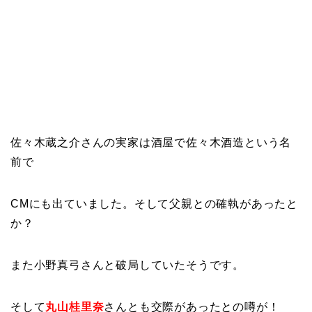
佐々木蔵之介さんの実家は
酒屋で佐々木酒造
という名
前で
CM
にも出ていました。そして
父親との確執
があったと
か？
また
小野真弓さんと破局
していたそうです。
そして
丸山桂里奈
さんとも交際があったとの噂が！