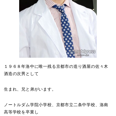
１９６８年洛中に唯一残る京都市の造り酒屋の
佐々木
酒造
の次男として
生まれ、兄と弟がいます。
ノートルダム学院小学校、京都市立二条中学校、
洛南
高等学校
を卒業し