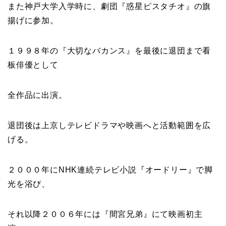
また神戸大学入学時に、劇団『
惑星ピスタチオ
』の旗
揚げに参加。
１９９８年の『
大切なバカンス
』を最後に退団まで看
板俳優として
全作品に出演。
退団後は上京しテレビドラマや映画へと活動範囲を広
げる。
２０００年にNHK連続テレビ小説『
オードリー
』で脚
光を浴び、
それ以降２００６年には『
間宮兄弟
』にて映画初主