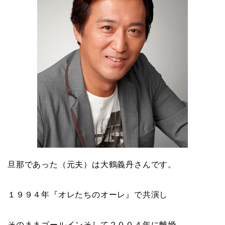
旦那であった（元夫）は
大鶴義丹
さんです。
１９９４年『
オレたちのオーレ
』で共演し
そのままゴールインそして２００４年に離婚。