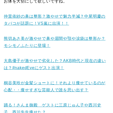
お体を大切にして欲しいですね。
仲里依紗の鼻は整形？激やせで魅力半減？中尾明慶の
タバコが話題に！VS嵐に出演！！
熊切あさ美が激やせで鼻や眉間や顎や涙袋は整形か？
モシモノふたりに登場！
大島優子が激やせで劣化した？AKB時代と現在の違い
は？#nakedEveにゲスト出演！
桐谷美玲が金髪ショートに！それより痩せているのが
心配・・痩せすぎな芸能人で誰を思い出す？
踊る！さんま御殿 ゲストに三原じゅん子や西川史
子 西川先生痩せた？