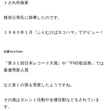
トされ作曲家
猪俣公章氏
に師事したのです。
１９８５年１月『
ふりむけばヨコハマ
』でデビュー！
出典YouTube
『
第３１回日本レコード大賞
』や『
FNS歌謡祭
』では
最優秀新人賞
など多くの賞を受賞したようですね。
その後はタレント活動や女優活動などをされていま
す。