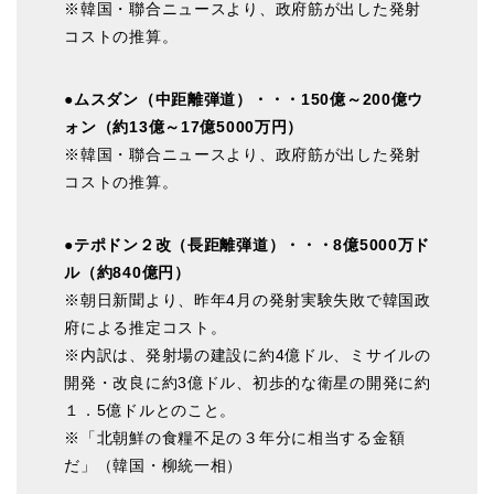
※韓国・聯合ニュースより、政府筋が出した発射
コストの推算。
●ムスダン（中距離弾道）・・・150億～200億ウ
ォン（約13億～17億5000万円）
※韓国・聯合ニュースより、政府筋が出した発射
コストの推算。
●テポドン２改（長距離弾道）・・・8億5000万ド
ル（約840億円）
※朝日新聞より、昨年4月の発射実験失敗で韓国政
府による推定コスト。
※内訳は、発射場の建設に約4億ドル、ミサイルの
開発・改良に約3億ドル、初歩的な衛星の開発に約
１．5億ドルとのこと。
※「北朝鮮の食糧不足の３年分に相当する金額
だ」（韓国・柳統一相）