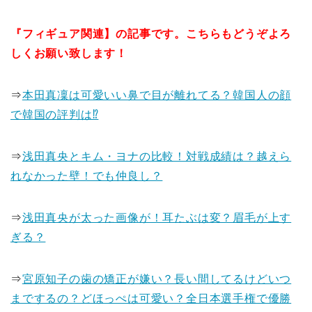
『フィギュア関連】の記事です。こちらもどうぞよろ
しくお願い致します！
⇒
本田真凜は可愛いい鼻で目が離れてる？韓国人の顔
で韓国の評判は⁉
⇒
浅田真央とキム・ヨナの比較！対戦成績は？越えら
れなかった壁！でも仲良し？
⇒
浅田真央が太った画像が！耳たぶは変？眉毛が上す
ぎる？
⇒
宮原知子の歯の矯正が嫌い？長い間してるけどいつ
までするの？どほっぺは可愛い？全日本選手権で優勝