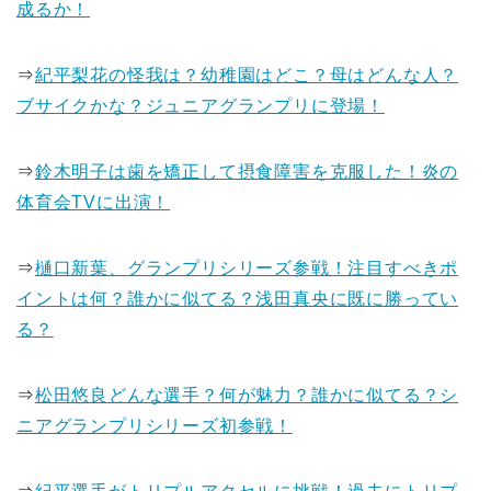
成るか！
⇒
紀平梨花の怪我は？幼稚園はどこ？母はどんな人？
ブサイクかな？ジュニアグランプリに登場！
⇒
鈴木明子は歯を矯正して摂食障害を克服した！炎の
体育会TVに出演！
⇒
樋口新葉、グランプリシリーズ参戦！注目すべきポ
イントは何？誰かに似てる？浅田真央に既に勝ってい
る？
⇒
松田悠良どんな選手？何が魅力？誰かに似てる？シ
ニアグランプリシリーズ初参戦！