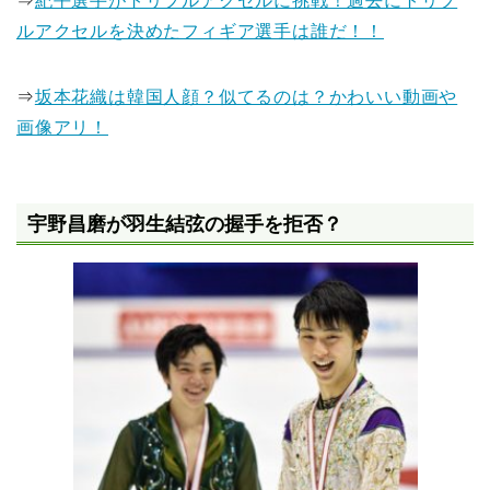
⇒
紀平選手がトリプルアクセルに挑戦！過去にトリプ
ルアクセルを決めたフィギア選手は誰だ！！
⇒
坂本花織は韓国人顔？似てるのは？かわいい動画や
画像アリ！
宇野昌磨が羽生結弦の握手を拒否？