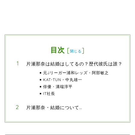
目次
[
]
閉じる
片瀬那奈は結婚はしてるの？歴代彼氏は誰？
元Jリーガー浦和レッズ・阿部敏之
KAT-TUN・中丸雄一
俳優・溝端淳平
IT社長
片瀬那奈・結婚について…