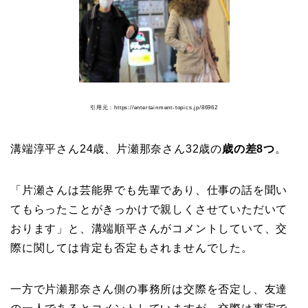
引用元：https://entertainment-topics.jp/86962
溝端淳平さん24歳、片瀬那奈さん32歳の
歳の差8つ
。
「片瀬さんは芸能界でも先輩であり、仕事の話を聞い
てもらったことがきっかけで親しくさせていただいて
おります」と、溝端順平さんがコメントしていて、交
際に関しては肯定も否定もされませんでした。
一方で片瀬那奈さん側の事務所は交際を否定し、友達