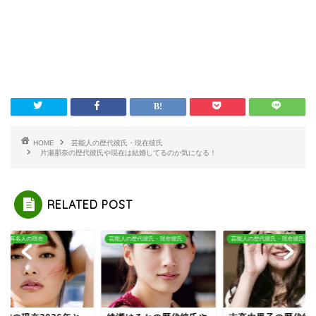
HOME
芸能人の歴代彼氏・現在彼氏
片瀬那奈の歴代彼氏や現在は結婚してるのか気になる！
RELATED POST
なる有名人の現在
芸能人の歴代彼氏・現在彼氏
芸能人の歴代彼氏・現在彼氏