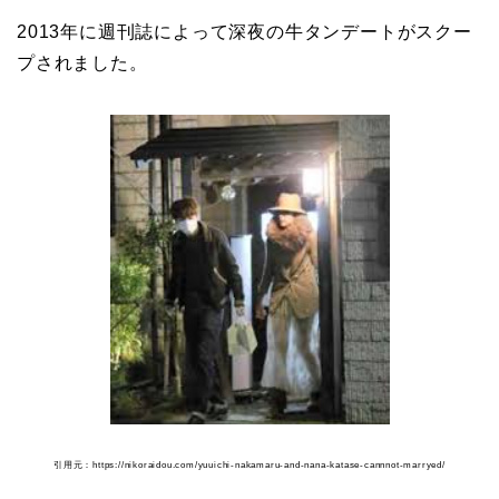
2013年に週刊誌によって深夜の牛タンデートがスクー
プされました。
引用元：https://nikoraidou.com/yuuichi-nakamaru-and-nana-katase-cannnot-marryed/