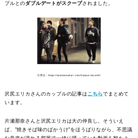
プルとの
ダブルデートがスクープ
されました。
引用元：https://asattenoakari.com/katase-kareshi/
沢尻エリカさんのカップルの記事は
こちら
でまとめて
います。
片瀬那奈さんと沢尻エリカは大の仲良し。そういえ
ば、”焼きそば味のばかうけ”をほうばりながら、不思議