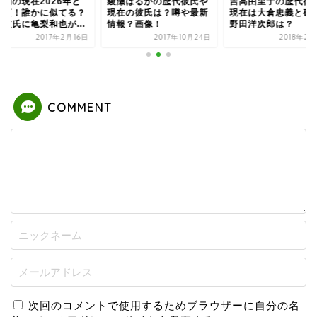
政絢の現在2026年と
綾瀬はるかの歴代彼氏や
吉高由里子の歴代彼
い頃！誰かに似てる？
現在の彼氏は？噂や最新
現在は大倉忠義と破
代彼氏に亀梨和也が...
情報？画像！
野田洋次郎は？
2017年2月16日
2017年10月24日
2018年2
COMMENT
次回のコメントで使用するためブラウザーに自分の名