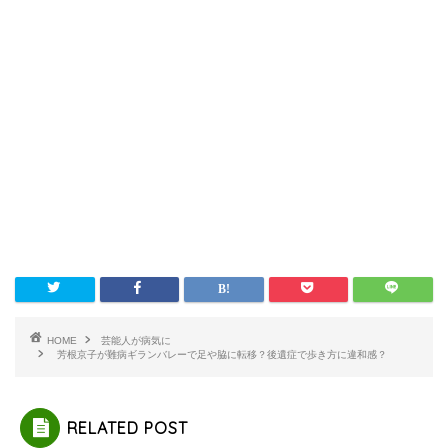
HOME
芸能人が病気に
芳根京子が難病ギランバレーで足や脇に転移？後遺症で歩き方に違和感？
RELATED POST