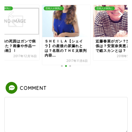
人が病気に
芸能人が病気に
芸能人が病気に
田満の死因はガンで病
ＳＨＥＩＬＡ【シェイ
近藤春菜がガン？交
だった？画像や作品一
ラ】の産後の尿漏れと
係は？安室奈美恵と
【動画】！
は？名医のＴＨＥ太鼓判
で総スカンとは？
内容...
2017年12月16日
2018年5
2017年11月6日
COMMENT