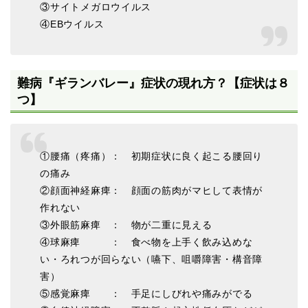
③サイトメガロウイルス
④EBウイルス
難病『ギランバレー』症状の現れ方？【症状は８
つ】
①腰痛（疼痛）： 初期症状に良く起こる腰回り
の痛み
②顔面神経麻痺： 顔面の筋肉がマヒして表情が
作れない
③外眼筋麻痺 ： 物が二重に見える
④球麻痺 ： 食べ物を上手く飲み込めな
い・ろれつが回らない（嚥下、咀嚼障害・構音障
害）
⑤感覚麻痺 ： 手足にしびれや痛みがでる