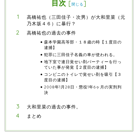
目次
[
]
閉じる
高橋祐也（三田佳子・次男）が大和里菜（元
乃木坂４６）に暴行？
高橋祐也の過去の事件
森本学園高等部・１８歳の時【１度目の
逮捕】
犯罪に三田佳子名義の車が使われる。
地下室で連日覚せい剤パーティーを行っ
ていた事が発覚【２度目の逮捕】
コンビニのトイレで覚せい剤を吸引【３
度目の逮捕】
2008年1月28日・懲役1年6ヶ月の実刑判
決
大和里菜の過去の事件。
まとめ