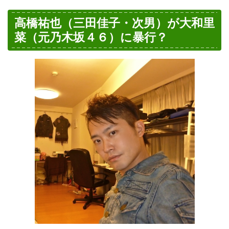
高橋祐也（三田佳子・次男）が大和里
菜（元乃木坂４６）に暴行？