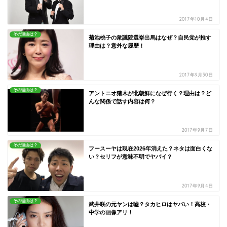
2017年10月4日
その理由は？
菊池桃子の衆議院選挙出馬はなぜ？自民党が推す
理由は？意外な履歴！
2017年9月30日
その理由は？
アントニオ猪木が北朝鮮になぜ行く？理由は？ど
んな関係で話す内容は何？
2017年9月7日
その理由は？
フースーヤは現在2026年消えた？ネタは面白くな
い？セリフが意味不明でヤバイ？
2017年9月4日
その理由は？
武井咲の元ヤンは嘘？タカヒロはヤバい！高校・
中学の画像アリ！