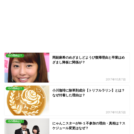
その理由は？
岡副麻希のめざましどようび復帰理由と卒業はめ
ざまし降板に関係が？
2017年10月7日
その理由は？
小川珈琲に除草剤成分【トリフルラリン】とは？
なぜ付着した理由は？
2017年10月5日
その理由は？
にゃんこスターがM‐１不参加の理由・真相は？ス
ケジュール変更はなぜ？