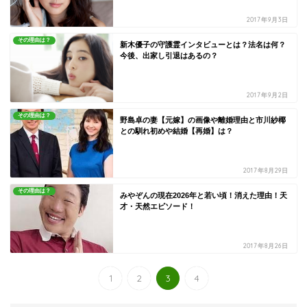
2017年9月3日
その理由は？
新木優子の守護霊インタビューとは？法名は何？
今後、出家し引退はあるの？
2017年9月2日
その理由は？
野島卓の妻【元嫁】の画像や離婚理由と市川紗椰
との馴れ初めや結婚【再婚】は？
2017年8月29日
その理由は？
みやぞんの現在2026年と若い頃！消えた理由！天
才・天然エピソード！
2017年8月26日
1
2
3
4