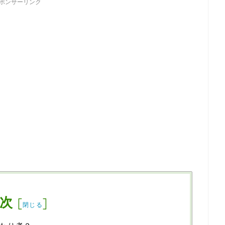
ポンサーリンク
次
[
]
閉じる