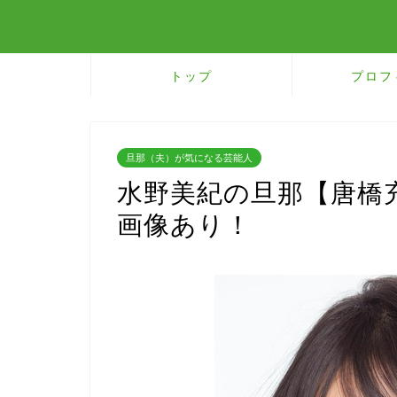
トップ
プロフ
旦那（夫）が気になる芸能人
水野美紀の旦那【唐橋
画像あり！