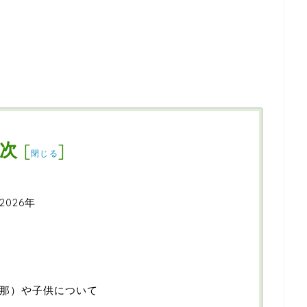
次
[
]
閉じる
026年
那）や子供について