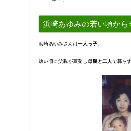
浜崎あゆみの若い頃から現
浜崎あゆみさんは
一人っ子
。
幼い頃に父親が蒸発し
母親と二人
で暮ら