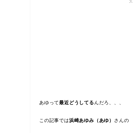
ス
あゆって
最近どうしてる
んだろ、、、
この記事では
浜崎あゆみ（あゆ）
さんの