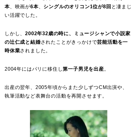
本
、映画が
6本
、
シングルのオリコン1位が8回
と凄まじ
い活躍でした。
しかし、
2002年32歳の時に、ミュージシャンで小説家
の辻仁成と結婚
されたことがきっかけで
芸能活動を一
時休業
されました。
2004年にはパリに移住し
第一子男児を出産
。
出産の翌年、2005年頃からまた少しずつCM出演や、
執筆活動など表舞台の活動を再開させます。