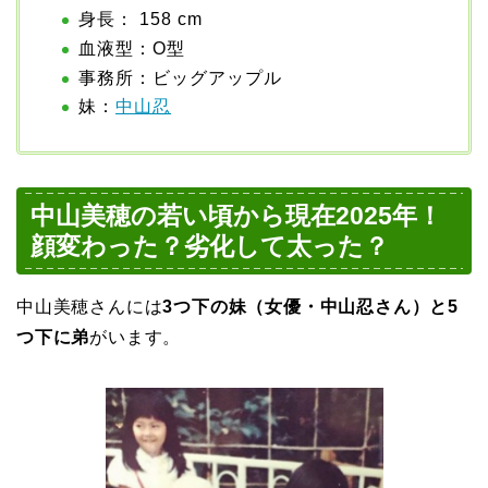
身長： 158 cm
血液型：O型
事務所：ビッグアップル
妹：
中山忍
中山美穂の若い頃から現在2025年！
顔変わった？劣化して太った？
中山美穂さんには
3つ下の妹（女優・中山忍さん）と5
つ下に弟
がいます。