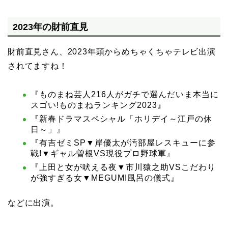
2023年の財前直見
財前直見さん、2023年頭からめちゃくちゃテレビ出演
されてますね！
『ものまね芸人216人がガチで選んだいま本当に
スゴい!ものまねランキング2023』
『新春ドラマスペシャル「ホリデイ～江戸の休
日～」』
『有吉ゼミSP▼岸優太が汚部屋レスキューに参
戦!▼ギャル曽根VS現役プロ野球軍』
『上田と女が吠える夜▼市川猿之助VSこだわり
が強すぎる女▼MEGUMI風呂の儀式』
などに出演。