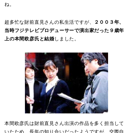
ね。
超多忙な財前直見さんの私生活ですが、
２００３年、
当時フジテレビプロデューサーで演出家だった９歳年
上の本間欧彦氏と結婚
しました。
本間欧彦氏は財前直見さん出演の作品を多く担当して
いたため、長年の知り合いだったようですが、交際自