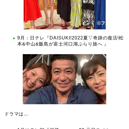
9月：日テレ『DAISUKI!2022夏▽奇跡の復活!松
本&中山&飯島が富士河口湖ぶらり旅へ 』
ドラマは…