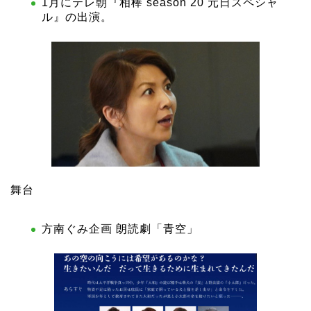
1月にテレ朝『相棒 season 20 元日スペシャ
ル』の出演。
舞台
方南ぐみ企画 朗読劇「青空」