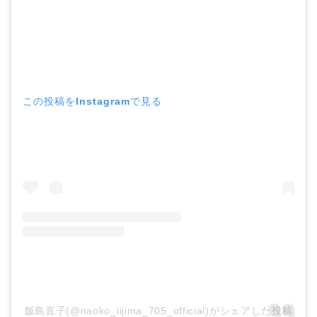
この投稿をInstagramで見る
飯島直子(@naoko_iijima_705_official)がシェアした投稿