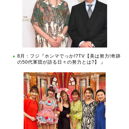
8月：フジ『ホンマでっか!?TV【美は努力!奇跡
の50代軍団が語る日々の努力とは?】 』