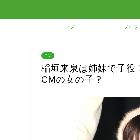
トップ
プロフ
ＴＶ
稲垣来泉は姉妹で子役
CMの女の子？